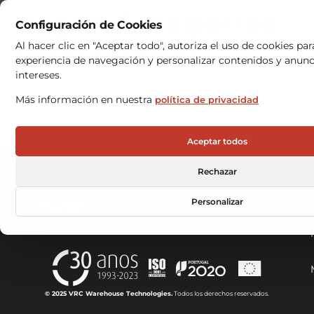
Vagas-Categorias:
Configuración de Cookies
Operaciones
Al hacer clic en "Aceptar todo", autoriza el uso de cookies pa
experiencia de navegación y personalizar contenidos y anun
intereses.
Técnico de
Más información en nuestra
política de privacidad
Mantenimiento Industrial
Aceptar todos
Rechazar
Personalizar
© 2025 VRC Warehouse Technologies.
Todos los derechos reservados.