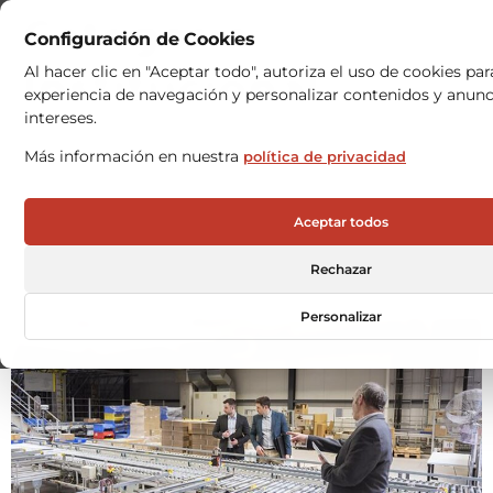
Categoría:
Configuración de Cookies
Institucional
Al hacer clic en "Aceptar todo", autoriza el uso de cookies pa
experiencia de navegación y personalizar contenidos y anun
intereses.
5 Mitos da automatização
Más información en nuestra
política de privacidad
de armazéns que
Aceptar todos
continuam a travar
decisões estratégicas
Rechazar
Personalizar