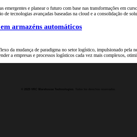
ias emergentes e planear o futuro com base nas transformações em curs
doção de tecnologias avançadas baseadas na cloud e a consolidação de sol
e em armazéns automáticos
lexo da mudança de paradigma no setor logístico, impulsionado pela ne
ender a empresas e processos logísticos cada vez mais complexos, oti
© 2025 VRC Warehouse Technologies.
Todos los derechos reservados.